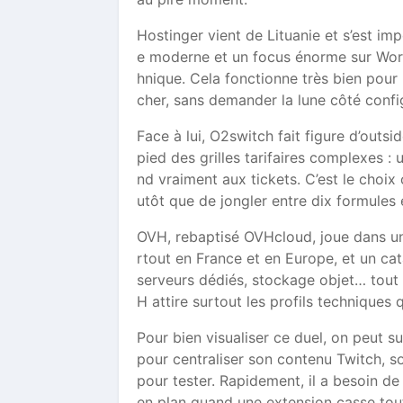
Hostinger vient de Lituanie et s’est im
e moderne et un focus énorme sur WordP
hnique. Cela fonctionne très bien pour l
cher, sans demander la lune côté confi
Face à lui, O2switch fait figure d’outsi
pied des grilles tarifaires complexes :
nd vraiment aux tickets. C’est le cho
utôt que de jongler entre dix formules 
OVH, rebaptisé OVHcloud, joue dans une
rtout en France et en Europe, et un ca
serveurs dédiés, stockage objet… tout y
H attire surtout les profils techniques q
Pour bien visualiser ce duel, on peut 
pour centraliser son contenu Twitch, s
pour tester. Rapidement, il a besoin de
en plan quand une extension casse tou