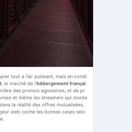
ier tout a l’air puissant, mais en condi
H
, le marché de l’
hébergement françai
rière des promos agressives, et de pr
eprises et même les streamers qui monte
dans la réalité des offres mutualisées,
rgeur web coche les bonnes cases selo
e.