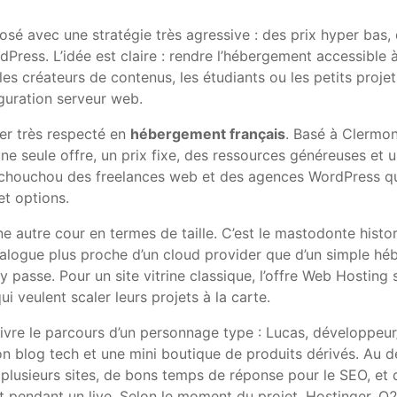
posé avec une stratégie très agressive : des prix hyper bas
ress. L’idée est claire : rendre l’hébergement accessible
es créateurs de contenus, les étudiants ou les petits projet
guration serveur web.
der très respecté en
hébergement français
. Basé à Clermon
 une seule offre, un prix fixe, des ressources généreuses et
ix chouchou des freelances web et des agences WordPress qu
et options.
 autre cour en termes de taille. C’est le mastodonte histo
talogue plus proche d’un cloud provider que d’un simple hé
 passe. Pour un site vitrine classique, l’offre Web Hosting
ui veulent scaler leurs projets à la carte.
suivre le parcours d’un personnage type : Lucas, développeu
on blog tech et une mini boutique de produits dérivés. Au d
 plusieurs sites, de bons temps de réponse pour le SEO, et d
t pendant un live. Selon le moment du projet, Hostinger, O