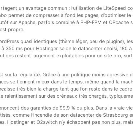
partagent un avantage commun : l’utilisation de LiteSpeed
o permet de compresser à fond les pages, d’optimiser le c
lutôt sur Apache, parfois combiné à PHP-FPM et OPcache sur
 est propre.
WordPress quasi identiques (thème léger, peu de plugins),
0 à 350 ms pour Hostinger selon le datacenter choisi, 180
olutions restent largement exploitables pour un site pro, s
 sur la régularité. Grâce à une politique moins agressive d
ces se tiennent mieux dans le temps, même quand la machi
ncaisse très bien la charge tant que l’on reste dans le cadr
e ralentissement sur des créneaux très chargés, typiqueme
annoncent des garanties de 99,9 % ou plus. Dans la vraie vie
isés, comme l’incendie de son datacenter de Strasbourg en
s. Hostinger et O2switch n’y échappent pas non plus, mais