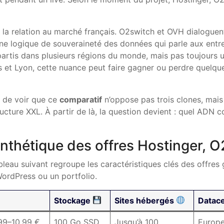
la relation au marché français. O2switch et OVH dialoguen
ne logique de souveraineté des données qui parle aux entre
épartis dans plusieurs régions du monde, mais pas toujours
is et Lyon, cette nuance peut faire gagner ou perdre quelqu
t de voir que ce
comparatif
n’oppose pas trois clones, mais 
rastructure XXL. À partir de là, la question devient : quel ADN
nthétique des offres Hostinger, 
ableau suivant regroupe les caractéristiques clés des offres 
 WordPress ou un portfolio.
Stockage
Sites hébergés
Datac
,99–10,99 €
100 Go SSD
Jusqu’à 100
Europe