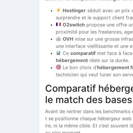
Hostinger
séduit avec un prix 
surprendre et le support client fr
O2switch
propose une offre uni
proximité pour les freelances, age
OVH
mise sur une grosse infra
une interface vieillissante et une 
Ce
comparatif
met face à face 
hébergement
réels sur la durée.
Le bon choix d’
hébergement f
technicien qui veut tuner son se
Comparatif héberge
le match des bases
Avant de rentrer dans les benchmarks et
t se positionne chaque hébergeur web s
ire, ni la même cible. Et c’est souvent 
au pire moment.