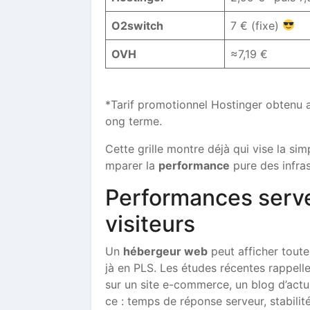
O2switch
7 € (fixe)
OVH
≈7,19 €
*Tarif promotionnel Hostinger obtenu a
ong terme.
Cette grille montre déjà qui vise la si
mparer la
performance
pure des infras
Performances serveu
visiteurs
Un
hébergeur web
peut afficher toute
jà en PLS. Les études récentes rappel
sur un site e-commerce, un blog d’act
ce : temps de réponse serveur, stabili