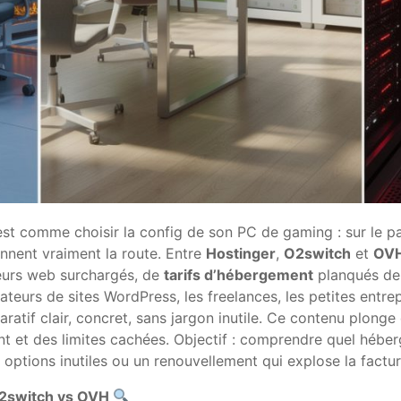
st comme choisir la config de son PC de gaming : sur le pap
iennent vraiment la route. Entre
Hostinger
,
O2switch
et
OV
eurs web surchargés, de
tarifs d’hébergement
planqués der
ateurs de sites WordPress, les freelances, les petites entr
ratif clair, concret, sans jargon inutile. Ce contenu plonge 
nt et des limites cachées. Objectif : comprendre quel hébe
s options inutiles ou un renouvellement qui explose la factur
 O2switch vs OVH