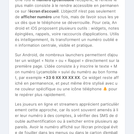
plus malin consiste à le rendre accessible en permanen
ce sur l’
écran d’accueil
. L’objectif n’est pas seulement
de
afficher numéro
une fois, mais de l’avoir sous les ye
ux dès que le téléphone se déverrouille. Pour cela, An
droid et iOS proposent plusieurs outils : widgets, notes
épinglées, rappels, voire raccourcis d’applications. Utilis
és intelligemment, ils transforment un numéro oublié e
n information centrale, visible et pratique.
Sur Android, de nombreux launchers permettent d’ajou
ter un widget « Note » ou « Rappel » directement sur la
première page. L’idée consiste à y inscrire le texte « M
on numéro Lycamobile » suivi du numéro au bon forma
t, par exemple
+33 6 XX XX XX XX
. Ce widget reste aff
iché en permanence, et peut même être stylisé avec u
ne couleur spécifique ou une icône téléphone
pour
le repérer plus rapidement.
Les joueurs en ligne et streamers apprécient particulièr
ement cette approche, car ils sont souvent amenés à li
er leur numéro à des comptes, à vérifier des SMS de d
ouble authentification ou à switcher entre plusieurs ap
pareils. Avoir le numéro affiché sur l’écran principal évit
e de fouiller dans les menus ou dans le carton d’emball