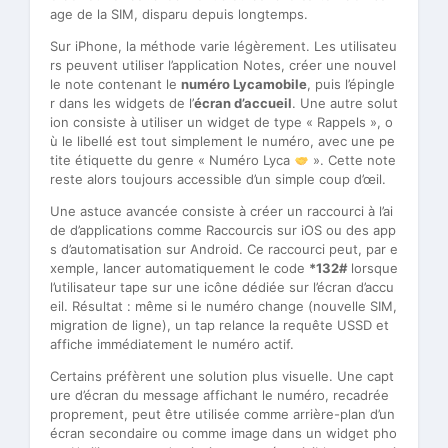
age de la SIM, disparu depuis longtemps.
Sur iPhone, la méthode varie légèrement. Les utilisateu
rs peuvent utiliser l’application Notes, créer une nouvel
le note contenant le
numéro Lycamobile
, puis l’épingle
r dans les widgets de l’
écran d’accueil
. Une autre solut
ion consiste à utiliser un widget de type « Rappels », o
ù le libellé est tout simplement le numéro, avec une pe
tite étiquette du genre « Numéro Lyca
». Cette note
reste alors toujours accessible d’un simple coup d’œil.
Une astuce avancée consiste à créer un raccourci à l’ai
de d’applications comme Raccourcis sur iOS ou des app
s d’automatisation sur Android. Ce raccourci peut, par e
xemple, lancer automatiquement le code
*132#
lorsque
l’utilisateur tape sur une icône dédiée sur l’écran d’accu
eil. Résultat : même si le numéro change (nouvelle SIM,
migration de ligne), un tap relance la requête USSD et
affiche immédiatement le numéro actif.
Certains préfèrent une solution plus visuelle. Une capt
ure d’écran du message affichant le numéro, recadrée
proprement, peut être utilisée comme arrière-plan d’un
écran secondaire ou comme image dans un widget pho