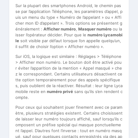
Sur la plupart des smartphones Android, le chemin pas
se par l’application Téléphone, les paramètres d’appel, p
uis un menu du type « Numéro de l’appelant » ou « Affi
cher mon ID d’appelant ». Trois options se présentent g
énéralement :
Afficher numéro
,
Masquer numéro
ou la
isser l’opérateur décider. Pour que le
numéro Lycamobi
le
soit visible par défaut lorsque l’on appelle quelqu’un,
il suffit de choisir l’option « Afficher numéro ».
Sur iOS, la logique est similaire : Réglages > Téléphone
> Afficher mon numéro. Le bouton doit être activé pou
r éviter l’apparition de la mention « Appel masqué » che
z le correspondant. Certains utilisateurs désactivent ce
tte option temporairement pour des appels spécifique
s, puis oublient de la réactiver. Résultat : leur ligne Lyca
mobile reste en
numéro privé
sans qu’ils s’en rendent c
ompte.
Pour ceux qui souhaitent jouer finement avec ce param
ètre, plusieurs stratégies existent. Certains choisissent
de laisser leur numéro toujours affiché, sauf lorsqu’ils c
omposent un préfixe spécial qui masque ponctuelleme
nt l’appel. D’autres font l’inverse : tout en numéro masq
ué, sauf pour quelques contacts enregistrés via des ap