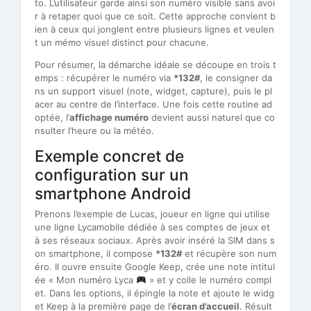
to. L’utilisateur garde ainsi son numéro visible sans avoi
r à retaper quoi que ce soit. Cette approche convient b
ien à ceux qui jonglent entre plusieurs lignes et veulen
t un mémo visuel distinct pour chacune.
Pour résumer, la démarche idéale se découpe en trois t
emps : récupérer le numéro via
*132#
, le consigner da
ns un support visuel (note, widget, capture), puis le pl
acer au centre de l’interface. Une fois cette routine ad
optée, l’
affichage numéro
devient aussi naturel que co
nsulter l’heure ou la météo.
Exemple concret de
configuration sur un
smartphone Android
Prenons l’exemple de Lucas, joueur en ligne qui utilise
une ligne Lycamobile dédiée à ses comptes de jeux et
à ses réseaux sociaux. Après avoir inséré la SIM dans s
on smartphone, il compose
*132#
et récupère son num
éro. Il ouvre ensuite Google Keep, crée une note intitul
ée « Mon numéro Lyca
» et y colle le numéro compl
et. Dans les options, il épingle la note et ajoute le widg
et Keep à la première page de l’
écran d’accueil
. Résult