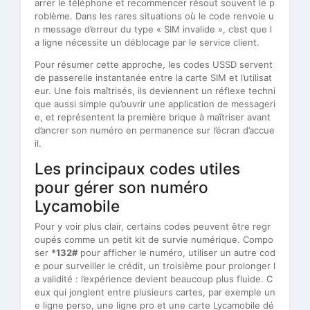
arrer le téléphone et recommencer résout souvent le p
roblème. Dans les rares situations où le code renvoie u
n message d’erreur du type « SIM invalide », c’est que l
a ligne nécessite un déblocage par le service client.
Pour résumer cette approche, les codes USSD servent
de passerelle instantanée entre la carte SIM et l’utilisat
eur. Une fois maîtrisés, ils deviennent un réflexe techni
que aussi simple qu’ouvrir une application de messageri
e, et représentent la première brique à maîtriser avant
d’ancrer son numéro en permanence sur l’écran d’accue
il.
Les principaux codes utiles
pour gérer son numéro
Lycamobile
Pour y voir plus clair, certains codes peuvent être regr
oupés comme un petit kit de survie numérique. Compo
ser
*132#
pour afficher le numéro, utiliser un autre cod
e pour surveiller le crédit, un troisième pour prolonger l
a validité : l’expérience devient beaucoup plus fluide. C
eux qui jonglent entre plusieurs cartes, par exemple un
e ligne perso, une ligne pro et une carte Lycamobile dé