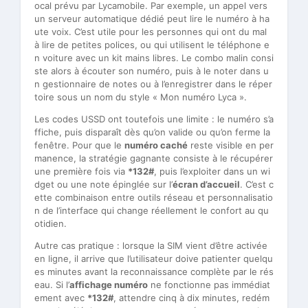
ocal prévu par Lycamobile. Par exemple, un appel vers
un serveur automatique dédié peut lire le numéro à ha
ute voix. C’est utile pour les personnes qui ont du mal
à lire de petites polices, ou qui utilisent le téléphone e
n voiture avec un kit mains libres. Le combo malin consi
ste alors à écouter son numéro, puis à le noter dans u
n gestionnaire de notes ou à l’enregistrer dans le réper
toire sous un nom du style « Mon numéro Lyca ».
Les codes USSD ont toutefois une limite : le numéro s’a
ffiche, puis disparaît dès qu’on valide ou qu’on ferme la
fenêtre. Pour que le
numéro caché
reste visible en per
manence, la stratégie gagnante consiste à le récupérer
une première fois via
*132#
, puis l’exploiter dans un wi
dget ou une note épinglée sur l’
écran d’accueil
. C’est c
ette combinaison entre outils réseau et personnalisatio
n de l’interface qui change réellement le confort au qu
otidien.
Autre cas pratique : lorsque la SIM vient d’être activée
en ligne, il arrive que l’utilisateur doive patienter quelqu
es minutes avant la reconnaissance complète par le rés
eau. Si l’
affichage numéro
ne fonctionne pas immédiat
ement avec
*132#
, attendre cinq à dix minutes, redém