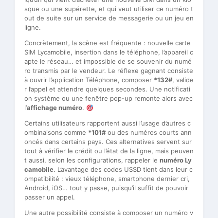
sque ou une supérette, et qui veut utiliser ce numéro t
out de suite sur un service de messagerie ou un jeu en
ligne.
Concrètement, la scène est fréquente : nouvelle carte
SIM Lycamobile, insertion dans le téléphone, l’appareil c
apte le réseau… et impossible de se souvenir du numé
ro transmis par le vendeur. Le réflexe gagnant consiste
à ouvrir l’application Téléphone, composer
*132#
, valide
r l’appel et attendre quelques secondes. Une notificati
on système ou une fenêtre pop-up remonte alors avec
l’
affichage numéro
.
Certains utilisateurs rapportent aussi l’usage d’autres c
ombinaisons comme
*101#
ou des numéros courts ann
oncés dans certains pays. Ces alternatives servent sur
tout à vérifier le crédit ou l’état de la ligne, mais peuven
t aussi, selon les configurations, rappeler le
numéro Ly
camobile
. L’avantage des codes USSD tient dans leur c
ompatibilité : vieux téléphone, smartphone dernier cri,
Android, iOS… tout y passe, puisqu’il suffit de pouvoir
passer un appel.
Une autre possibilité consiste à composer un numéro v