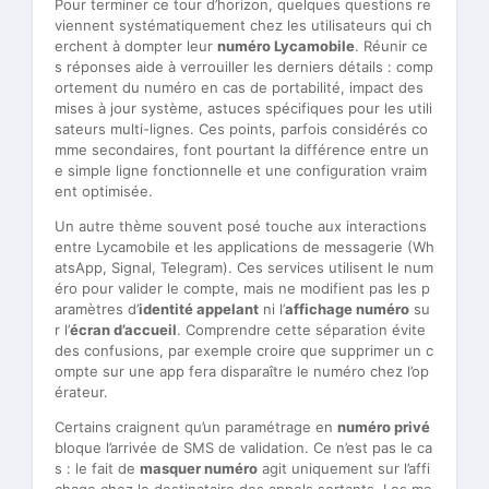
Pour terminer ce tour d’horizon, quelques questions re
viennent systématiquement chez les utilisateurs qui ch
erchent à dompter leur
numéro Lycamobile
. Réunir ce
s réponses aide à verrouiller les derniers détails : comp
ortement du numéro en cas de portabilité, impact des
mises à jour système, astuces spécifiques pour les utili
sateurs multi-lignes. Ces points, parfois considérés co
mme secondaires, font pourtant la différence entre un
e simple ligne fonctionnelle et une configuration vraim
ent optimisée.
Un autre thème souvent posé touche aux interactions
entre Lycamobile et les applications de messagerie (Wh
atsApp, Signal, Telegram). Ces services utilisent le num
éro pour valider le compte, mais ne modifient pas les p
aramètres d’
identité appelant
ni l’
affichage numéro
su
r l’
écran d’accueil
. Comprendre cette séparation évite
des confusions, par exemple croire que supprimer un c
ompte sur une app fera disparaître le numéro chez l’op
érateur.
Certains craignent qu’un paramétrage en
numéro privé
bloque l’arrivée de SMS de validation. Ce n’est pas le ca
s : le fait de
masquer numéro
agit uniquement sur l’affi
chage chez le destinataire des appels sortants. Les me