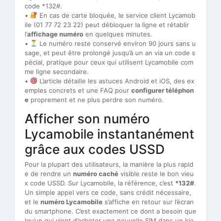
code *132#.
•
En cas de carte bloquée, le service client Lycamob
ile (01 77 72 23 22) peut débloquer la ligne et rétablir
l’
affichage numéro
en quelques minutes.
•
Le numéro reste conservé environ 90 jours sans u
sage, et peut être prolongé jusqu’à un an via un code s
pécial, pratique pour ceux qui utilisent Lycamobile com
me ligne secondaire.
•
L’article détaille les astuces Android et iOS, des ex
emples concrets et une FAQ pour
configurer téléphon
e
proprement et ne plus perdre son numéro.
Afficher son numéro
Lycamobile instantanément
grâce aux codes USSD
Pour la plupart des utilisateurs, la manière la plus rapid
e de rendre un
numéro caché
visible reste le bon vieu
x code USSD. Sur Lycamobile, la référence, c’est
*132#
.
Un simple appel vers ce code, sans crédit nécessaire,
et le
numéro Lycamobile
s’affiche en retour sur l’écran
du smartphone. C’est exactement ce dont a besoin que
lqu’un qui vient d’acheter une nouvelle SIM dans un kio