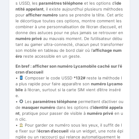
s USSD, les
paramètres téléphone
et les options d’
ide
ntité appelant
, il existe aujourd’hui plusieurs méthodes
pour
afficher numéro
sans se prendre la tête. Cet artic
le décortique toutes ces options, montre comment les
combiner à une personnalisation de l’écran d’accueil, et
donne des astuces pour ne plus jamais se retrouver en
numéro privé
au mauvais moment. De l’utilisateur débu
tant au gamer ultra-connecté, chacun peut transformer
son mobile en tableau de bord clair où l’
affichage num
éro
reste accessible en un geste.
En bref : afficher son numéro Lycamobile caché sur l’é
cran d’accueil
•
Composer le code USSD
*132#
reste la méthode l
a plus rapide pour faire apparaître son
numéro Lycamo
bile
à l’écran, surtout si la carte SIM vient d’être inséré
e.
•
Les
paramètres téléphone
permettent d’activer ou
de
masquer numéro
dans les options d’
identité appela
nt
, pratique pour passer de visible à
numéro privé
en u
n clic.
•
Pour garder ce numéro sous les yeux, il suffit de l
e fixer sur l’
écran d’accueil
via un widget, une note épi
nglée ou un raccourci qui relance automatiquement le