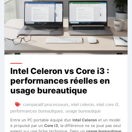
Intel Celeron vs Core i3 :
performances réelles en
usage bureautique
comparatif processeurs
,
intel celeron
,
intel core i3
,
performances bureautiques
,
usage bureautique
Entre un PC portable équipé d’un
Intel Celeron
et un modèl
e propulsé par un
Core i3
, la différence ne se joue pas seul
ement sur une fiche technique. Dans un
usage bureautique