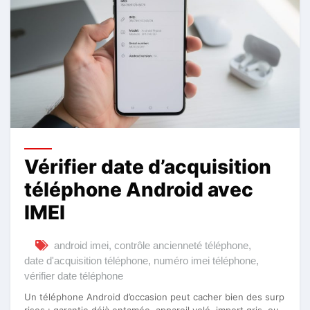
Vérifier date d’acquisition
téléphone Android avec
IMEI
android imei
,
contrôle ancienneté téléphone
,
date d'acquisition téléphone
,
numéro imei téléphone
,
vérifier date téléphone
Un téléphone Android d’occasion peut cacher bien des surp
rises : garantie déjà entamée, appareil volé, import gris, ou