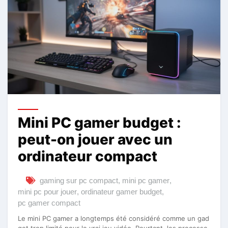
Mini PC gamer budget :
peut-on jouer avec un
ordinateur compact
gaming sur pc compact
,
mini pc gamer
,
mini pc pour jouer
,
ordinateur gamer budget
,
pc gamer compact
Le mini PC gamer a longtemps été considéré comme un gad
get trop limité pour le vrai jeu vidéo. Pourtant, les processe