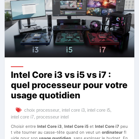
Intel Core i3 vs i5 vs i7 :
quel processeur pour votre
usage quotidien
choix processeur
,
intel core i3
,
intel core i5
,
intel core i7
,
processeur intel
Choisir entre
Intel Core i3
,
Intel Core i5
et
Intel Core i7
peu
t vite tourner au casse-tête quand on veut un
ordinateur
fl
uide pour son
usage quotidien
, sans exploser le budget. En