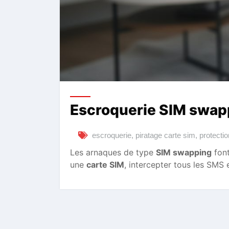
Escroquerie SIM swapp
escroquerie
,
piratage carte sim
,
protecti
Les arnaques de type
SIM swapping
font
une
carte SIM
, intercepter tous les SMS 