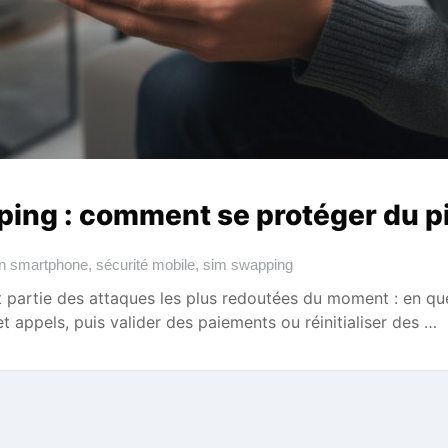
ing : comment se protéger du pi
on smartphone
,
sécurité mobile
,
sim swapping
 partie des attaques les plus redoutées du moment : en qu
et appels, puis valider des paiements ou réinitialiser des …