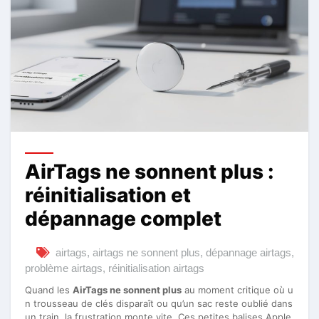
AirTags ne sonnent plus :
réinitialisation et
dépannage complet
airtags
,
airtags ne sonnent plus
,
dépannage airtags
,
problème airtags
,
réinitialisation airtags
Quand les
AirTags ne sonnent plus
au moment critique où u
n trousseau de clés disparaît ou qu’un sac reste oublié dans
un train, la frustration monte vite. Ces petites balises Apple,