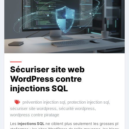
Sécuriser site web
WordPress contre
injections SQL
prévention injection sql
,
protection injection sql
,
sécuriser site wordpress
,
sécurité wordpress
,
wordpress contre piratage
Les
injections SQL
ne ciblent plus seulement les grosses pl
ateformes : les sites WordPress de taille moyenne, les blogs