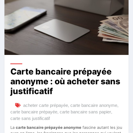
Carte bancaire prépayée
anonyme : où acheter sans
justificatif
acheter carte prépayée
,
carte bancaire anonyme
,
carte bancaire prépayée
,
carte bancaire sans papier
,
carte sans justificatif
La
carte bancaire prépayée anonyme
fascine autant les jou
eurs en ligne, les freelances que les personnes qui veulent