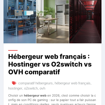
Hébergeur web français :
Hostinger vs O2switch vs
OVH comparatif
comparatif hébergeurs
,
hébergeur web français
,
hostinger
,
o2switch
,
ovh
Choisir un
hébergeur web
en 2026, c’est comme choisir la c
onfig de son PC de gaming : sur le papier tout a l’air puissan
t, mais en conditions réelles, seuls quelques acteurs tienne