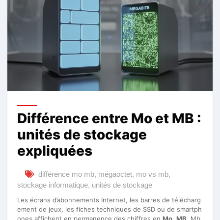
Différence entre Mo et MB :
unités de stockage
expliquées
différence mo mb
,
mégaoctet
,
mo vs mb
,
stockage informatique
,
unités de stockage
Les écrans d’abonnements Internet, les barres de télécharg
ement de jeux, les fiches techniques de SSD ou de smartph
ones affichent en permanence des chiffres en
Mo
,
MB
, Mb,